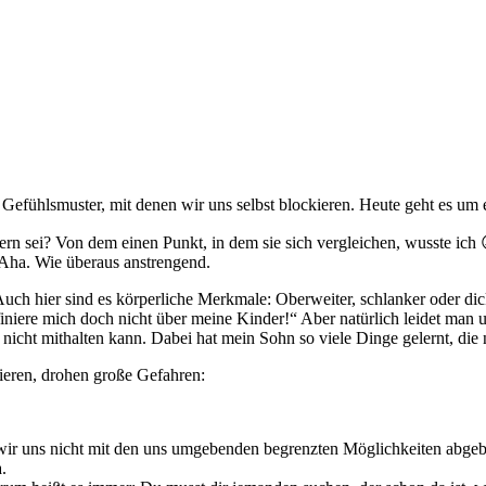
Gefühlsmuster, mit denen wir uns selbst blockieren. Heute geht es um e
ern sei? Von dem einen Punkt, in dem sie sich vergleichen, wusste ic
 Aha. Wie überaus anstrengend.
t. Auch hier sind es körperliche Merkmale: Oberweiter, schlanker oder 
finiere mich doch nicht über meine Kinder!“ Aber natürlich leidet ma
icht mithalten kann. Dabei hat mein Sohn so viele Dinge gelernt, die n
eren, drohen große Gefahren:
wir uns nicht mit den uns umgebenden begrenzten Möglichkeiten abgebe
.