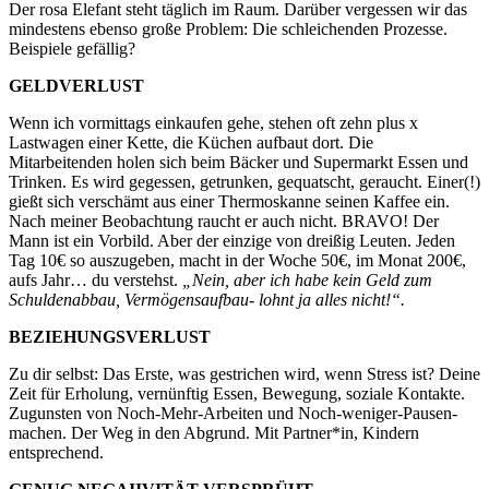
Der rosa Elefant steht täglich im Raum. Darüber vergessen wir das
mindestens ebenso große Problem: Die schleichenden Prozesse.
Beispiele gefällig?
GELDVERLUST
Wenn ich vormittags einkaufen gehe, stehen oft zehn plus x
Lastwagen einer Kette, die Küchen aufbaut dort. Die
Mitarbeitenden holen sich beim Bäcker und Supermarkt Essen und
Trinken. Es wird gegessen, getrunken, gequatscht, geraucht. Einer(!)
gießt sich verschämt aus einer Thermoskanne seinen Kaffee ein.
Nach meiner Beobachtung raucht er auch nicht. BRAVO! Der
Mann ist ein Vorbild. Aber der einzige von dreißig Leuten. Jeden
Tag 10€ so auszugeben, macht in der Woche 50€, im Monat 200€,
aufs Jahr… du verstehst.
„Nein, aber ich habe kein Geld zum
Schuldenabbau, Vermögensaufbau- lohnt ja alles nicht!“.
BEZIEHUNGSVERLUST
Zu dir selbst: Das Erste, was gestrichen wird, wenn Stress ist? Deine
Zeit für Erholung, vernünftig Essen, Bewegung, soziale Kontakte.
Zugunsten von Noch-Mehr-Arbeiten und Noch-weniger-Pausen-
machen. Der Weg in den Abgrund. Mit Partner*in, Kindern
entsprechend.