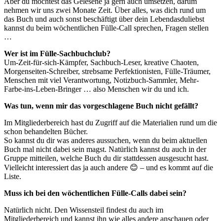
Aber du möchtest das Gelesene ja gern auch umsetzen, darum
nehmen wir uns zwei Monate Zeit. Über alles, was dich rund um
das Buch und auch sonst beschäftigt über dein Lebendasduliebst
kannst du beim wöchentlichen Fülle-Call sprechen, Fragen stellen
…
Wer ist im Fülle-Sachbuchclub?
Um-Zeit-für-sich-Kämpfer, Sachbuch-Leser, kreative Chaoten,
Morgenseiten-Schreiber, strebsame Perfektionisten, Fülle-Träumer,
Menschen mit viel Verantwortung, Notizbuch-Sammler, Mehr-
Farbe-ins-Leben-Bringer … also Menschen wir du und ich.
Was tun, wenn mir das vorgeschlagene Buch nicht gefällt?
Im Mitgliederbereich hast du Zugriff auf die Materialien rund um die
schon behandelten Bücher.
So kannst du dir was anderes aussuchen, wenn du beim aktuellen
Buch mal nicht dabei sein magst. Natürlich kannst du auch in der
Gruppe mitteilen, welche Buch du dir stattdessen ausgesucht hast.
Vielleicht interessiert das ja auch andere 😊 – und es kommt auf die
Liste.
Muss ich bei den wöchentlichen Fülle-Calls dabei sein?
Natürlich nicht. Den Wissensteil findest du auch im
Mitgliederbereich und kannst ihn wie alles andere anschauen oder