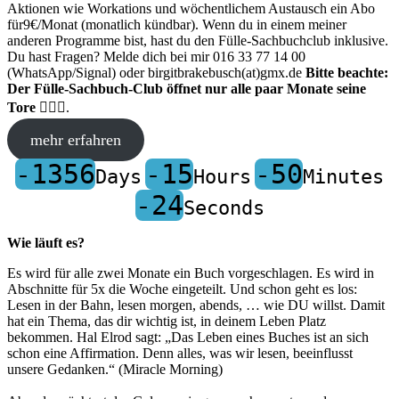
Aktionen wie Workations und wöchentlichem Austausch ein Abo
für9€/Monat (monatlich kündbar). Wenn du in einem meiner
anderen Programme bist, hast du den Fülle-Sachbuchclub inklusive.
Du hast Fragen? Melde dich bei mir 016 33 77 14 00
(WhatsApp/Signal) oder birgitbrakebusch(at)gmx.de
Bitte beachte:
Der Fülle-Sachbuch-Club öffnet nur alle paar Monate seine
Tore
🤷🏼‍♀️.
mehr erfahren
-1356
-15
-50
Days
Hours
Minutes
-24
Seconds
Wie läuft es?
Es wird für alle zwei Monate ein Buch vorgeschlagen. Es wird in
Abschnitte für 5x die Woche eingeteilt. Und schon geht es los:
Lesen in der Bahn, lesen morgen, abends, … wie DU willst. Damit
hat ein Thema, das dir wichtig ist, in deinem Leben Platz
bekommen. Hal Elrod sagt: „Das Leben eines Buches ist an sich
schon eine Affirmation. Denn alles, was wir lesen, beeinflusst
unsere Gedanken.“ (Miracle Morning)